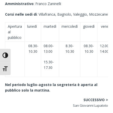
Amministrativo
: Franco Zaninelli
Corsi nelle sedi di
: Villafranca, Bagnolo, Valeggio, Mozzecane
Apertura
lunedì
martedì
mercoledì
giovedì
venerdì
al
pubblico
08.30-
08.00-
8.30-
08.30-
12.00-
10.30
13.00
10.30
10.30
14.00
Attiva/disattiva alto contrasto
15.30-
17.30
Attiva/disattiva dimensione testo
Nel periodo luglio-agosto la segreteria è aperta al
pubblico solo la mattina.
SUCCESSIVO
San Giovanni Lupatoto