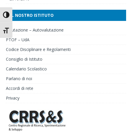
IL NOSTRO ISTITUTO
Attiva/disattiva alto contrasto
Valutazione – Autovalutazione
Attiva/disattiva dimensione testo
PTOF – UdA
Codice Disciplinare e Regolamenti
Consiglio di Istituto
Calendario Scolastico
Parlano di noi
Accordi di rete
Privacy