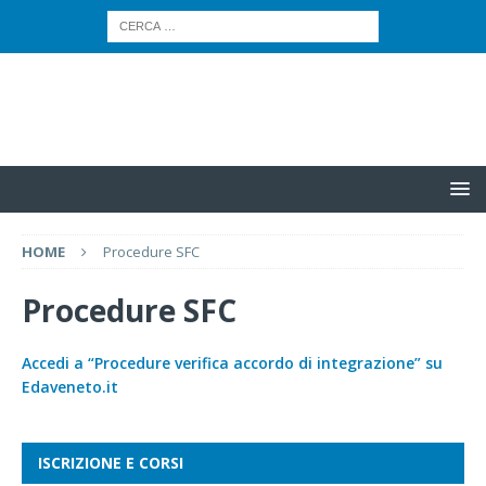
HOME
Procedure SFC
Procedure SFC
Accedi a “Procedure verifica accordo di integrazione” su
Edaveneto.it
ISCRIZIONE E CORSI