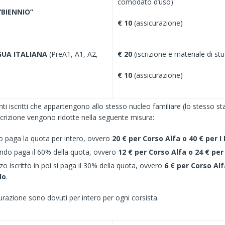
comodato d’uso)
“BIENNIO”
€ 10
(assicurazione)
GUA ITALIANA
(PreA1, A1, A2,
€ 20
(iscrizione e materiale di stu
€ 10
(assicurazione)
nti iscritti che appartengono allo stesso nucleo familiare (lo stesso st
iscrizione vengono ridotte nella seguente misura:
mo paga la quota per intero, ovvero
20 € per Corso Alfa o 40 € per I 
ondo paga il 60% della quota, ovvero
12 € per Corso Alfa o 24 € per 
rzo iscritto in poi si paga il 30% della quota, ovvero
6 € per Corso Alf
lo
.
urazione sono dovuti per intero per ogni corsista.