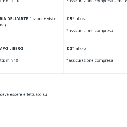
ti: min. 10
*assicurazione compresa – mater
RIA DELL’ARTE
(lezioni + visite
€ 5
* all’ora
ema)
*assicurazione compresa
MPO LIBERO
€ 3
* all’ora
tti: min.10
*assicurazione compresa
deve essere effettuato su