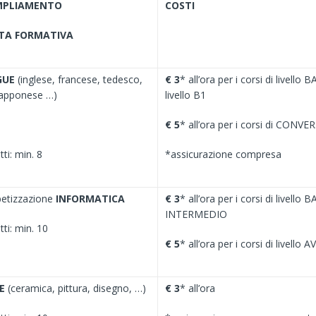
AMPLIAMENTO
COSTI
RTA FORMATIVA
GUE
(inglese, francese, tedesco,
€ 3
* all’ora per i corsi di livello 
iapponese …)
livello B1
€ 5
* all’ora per i corsi di CONV
ti: min. 8
*assicurazione compresa
abetizzazione
INFORMATICA
€ 3
* all’ora per i corsi di livello 
INTERMEDIO
ti: min. 10
€ 5
* all’ora per i corsi di livell
E
(ceramica, pittura, disegno, …)
€ 3
* all’ora