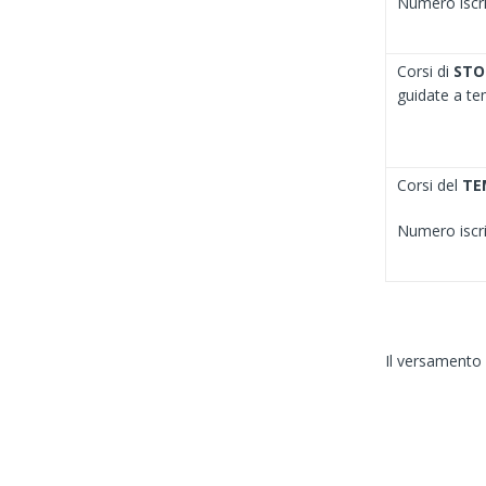
Numero iscrit
Corsi di
STO
guidate a t
Corsi del
TE
Numero iscri
Il versamento 