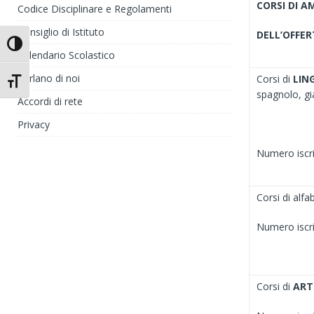
CORSI DI 
Codice Disciplinare e Regolamenti
Consiglio di Istituto
DELL’OFFE
Attiva/disattiva alto contrasto
Calendario Scolastico
Parlano di noi
Corsi di
LIN
Attiva/disattiva dimensione testo
spagnolo, g
Accordi di rete
Privacy
Numero iscrit
Corsi di alf
Numero iscrit
Corsi di
ART