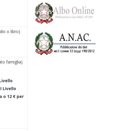
dio o libro)
ato famiglia)
Livello
I Livello
a o 12 € per