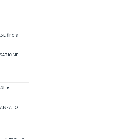
BASE fino a
ERSAZIONE
BASE e
o AVANZATO