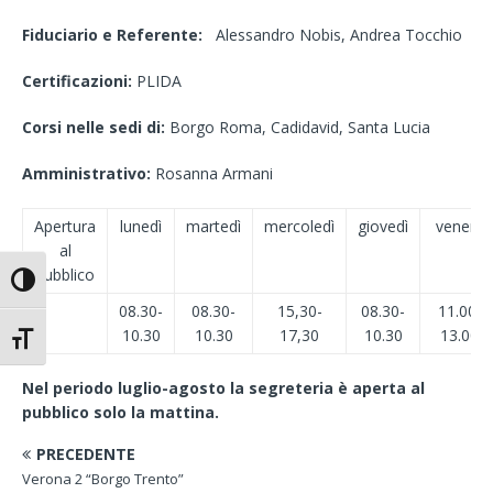
Fiduciario e Referente:
Alessandro Nobis, Andrea Tocchio
Certificazioni:
PLIDA
Corsi nelle sedi di:
Borgo Roma, Cadidavid, Santa Lucia
Amministrativo:
Rosanna Armani
Apertura
lunedì
martedì
mercoledì
giovedì
venerdì
al
pubblico
Attiva/disattiva alto contrasto
08.30-
08.30-
15,30-
08.30-
11.00-
10.30
10.30
17,30
10.30
13.00
Attiva/disattiva dimensione testo
Nel periodo luglio-agosto la segreteria è aperta al
pubblico solo la mattina.
PRECEDENTE
Verona 2 “Borgo Trento”