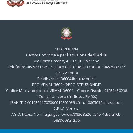
CPIA VERONA
Centro Provinciale per l’Istruzione degli Adulti
Via Porta Catena, 4 – 37138 – Verona
Telefono: 045 9231825 (trasloco della linea in corso) – 045 8032726
(provvisorio)
Email: vrmm136004@istruzione.it
PEC: VRMM136004@PEC.ISTRUZIONE.IT
Codice Meccanografico: VRMM136004 – Codice Fiscale: 93253450238
– Codice Univoco d’ufficio: UFM60Q
IBAN IT42V0103011707000010805039 c/c n. 10805039 intestato a
C.P.I.A. Verona
AGID: https://form.agid.gov.it/view/383e8a26-754b-4cb6-a16b-
5833d08a12a6