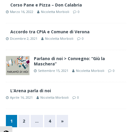
Corso Pane e Pizza – Don Calabria
Marzo 16, 2022
Nicoletta Morbioli
0
Accordo tra CPIA e Comune di Verona
Dicembre 2, 2021
Nicoletta Morbioli
0
Parlano di noi > Convegno: “Giù la
Maschera”
Settembre 15, 2021
Nicoletta Morbioli
0
L’Arena parla di noi
Aprile 16, 2021
Nicoletta Morbioli
0
1
2
…
4
»