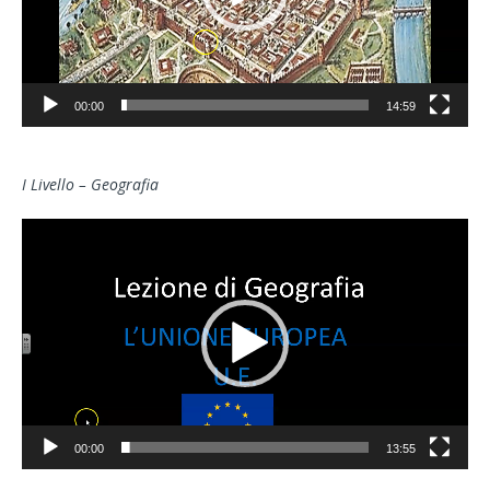
00:00
14:59
I Livello – Geografia
Video
Player
00:00
13:55