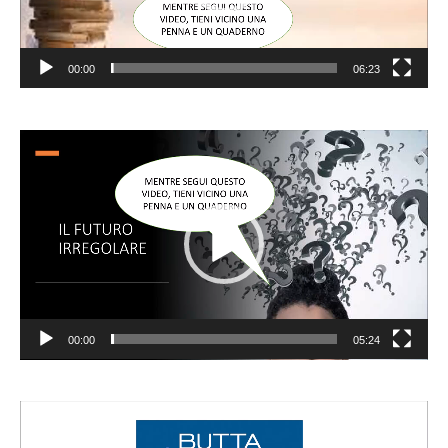
00:00
06:23
Video
Player
00:00
05:24
Video
Player