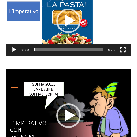
00:00
05:06
Video
Player