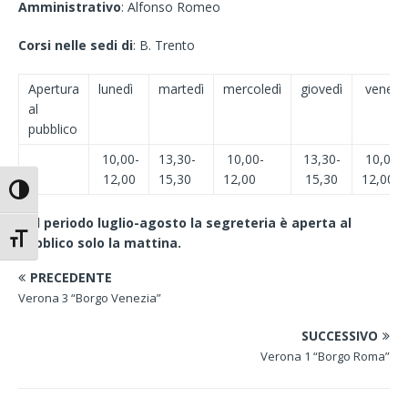
Amministrativo
: Alfonso Romeo
Corsi nelle sedi di
: B. Trento
Apertura
lunedì
martedì
mercoledì
giovedì
venerdì
al
pubblico
10,00-
13,30-
10,00-
13,30-
10,00-
12,00
15,30
12,00
15,30
12,00
Attiva/disattiva alto contrasto
Nel periodo luglio-agosto la segreteria è aperta al
Attiva/disattiva dimensione testo
pubblico solo la mattina.
PRECEDENTE
Verona 3 “Borgo Venezia”
SUCCESSIVO
Verona 1 “Borgo Roma”