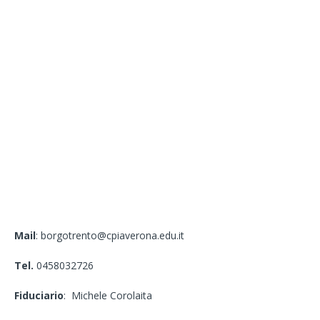
Mail
: borgotrento@cpiaverona.edu.it
Tel.
0458032726
Fiduciario
: Michele Corolaita